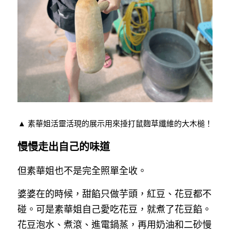
▲ 素華姐活靈活現的展示用來捶打鼠麴草纖維的大木槌！
慢慢走出自己的味道
但素華姐也不是完全照單全收。
婆婆在的時候，甜餡只做芋頭，紅豆、花豆都不
碰。可是素華姐自己愛吃花豆，就煮了花豆餡。
花豆泡水、煮滾、進電鍋蒸，再用奶油和二砂慢