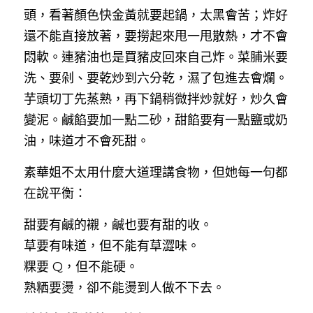
頭，看著顏色快金黃就要起鍋，太黑會苦；炸好
還不能直接放著，要撈起來甩一甩散熱，才不會
悶軟。連豬油也是買豬皮回來自己炸。菜脯米要
洗、要剁、要乾炒到六分乾，濕了包進去會爛。
芋頭切丁先蒸熟，再下鍋稍微拌炒就好，炒久會
變泥。鹹餡要加一點二砂，甜餡要有一點鹽或奶
油，味道才不會死甜。
素華姐不太用什麼大道理講食物，但她每一句都
在說平衡：
甜要有鹹的襯，鹹也要有甜的收。
草要有味道，但不能有草澀味。
粿要 Q，但不能硬。
熟粞要燙，卻不能燙到人做不下去。