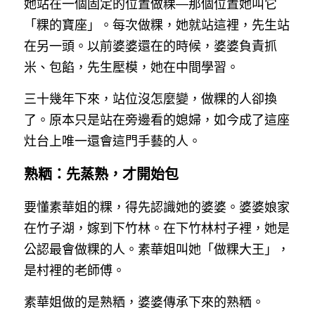
她站在一個固定的位置做粿—那個位置她叫它
「粿的寶座」。每次做粿，她就站這裡，先生站
在另一頭。以前婆婆還在的時候，婆婆負責抓
米、包餡，先生壓模，她在中間學習。
三十幾年下來，站位沒怎麼變，做粿的人卻換
了。原本只是站在旁邊看的媳婦，如今成了這座
灶台上唯一還會這門手藝的人。
熟粞：先蒸熟，才開始包
要懂素華姐的粿，得先認識她的婆婆。婆婆娘家
在竹子湖，嫁到下竹林。在下竹林村子裡，她是
公認最會做粿的人。素華姐叫她「做粿大王」，
是村裡的老師傅。
素華姐做的是熟粞，婆婆傳承下來的熟粞。