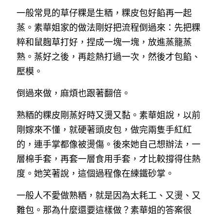
一般常見的草仔粿是生粞，粿皮包好餡再一起
蒸。素華姐家的做法剛好把流程倒過來：先把粿
粹和鼠麴草打好，捏成一塊一塊，放進蒸籠蒸
熟。蒸好之後，再趁熱打過一次，然後才包餡、
壓模。
倒過來做，麻煩也跟著翻倍。
熟粞的粿皮剛蒸好時又燙又黏。素華姐說，以前
剛嫁來不懂，就硬著頭皮包，做完兩隻手紅紅
的，連手掌都像被燙傷。後來她自己想辦法，一
層棉手套，再套一層食用手套，才比較撐得住熱
度。她笑著說，這個過程像在練鐵砂掌。
一般人不愛做熟粞，就是因為太耗工、又燙、又
難包。那為什麼還要這樣做？素華姐的答案很