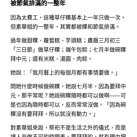
被節氣排滿的一整年
因為太費工，這種草仔粿基本上一年只做一次。
但素華姐的一整年，其實都被粿和節氣排滿。
過年做甜粿、蘿蔔糕、芋頭糕；農曆三月初三
「三日節」做草仔粿；端午包粽；七月半做碗粿
拜中元；還有米糕、湯圓、肉粽。
她說：「我月曆上的每個月都有事情要做。」
問她什麼時候做碗粿，她說七月半，因為要拜中
元。那平常呢？她說碗粿隨時都可以做啊——可
是也因為隨時都可以，反而常常沒做。「因為碗
粿沒有要拜拜，所以就沒有動力。」
對素華姐來說，祭祀不是生活之外的儀式，而是
讓人非做不可的時間表。要拜拜的，就有理由把