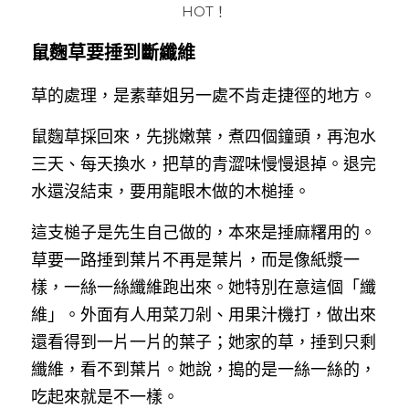
HOT！
鼠麴草要捶到斷纖維
草的處理，是素華姐另一處不肯走捷徑的地方。
鼠麴草採回來，先挑嫩葉，煮四個鐘頭，再泡水
三天、每天換水，把草的青澀味慢慢退掉。退完
水還沒結束，要用龍眼木做的木槌捶。
這支槌子是先生自己做的，本來是捶麻糬用的。
草要一路捶到葉片不再是葉片，而是像紙漿一
樣，一絲一絲纖維跑出來。她特別在意這個「纖
維」。外面有人用菜刀剁、用果汁機打，做出來
還看得到一片一片的葉子；她家的草，捶到只剩
纖維，看不到葉片。她說，搗的是一絲一絲的，
吃起來就是不一樣。