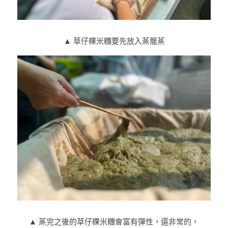
▲ 草仔粿米糰要先放入蒸籠蒸
▲ 蒸完之後的草仔粿米糰會富有彈性，還非常的，