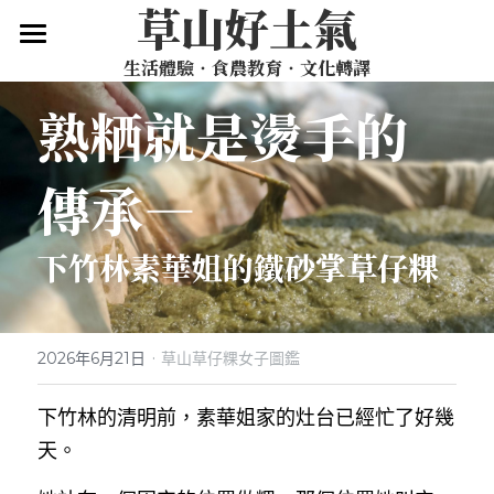
草山好土氣
生活體驗‧食農教育‧文化轉譯
關於我們
熟粞就是燙手的
草山好生活
體驗項目
草山慢旅路線
傳承—
Vol. 1 草山片羽：山間日日
空間租借
下竹林素華姐的鐵砂掌草仔粿
Vol. 2 草山食光：手心的宇宙
2026 陽明山夏令營
Vol. 3 草仔粿特輯：草山草仔粿女子圖鑑
聯絡我們
·
2026年6月21日
草山草仔粿女子圖鑑
搜索
下竹林的清明前，素華姐家的灶台已經忙了好幾
天。