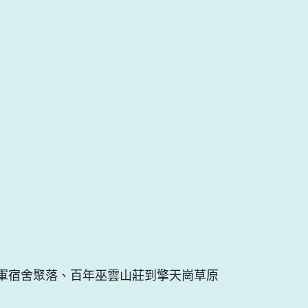
美軍宿舍聚落、百年巫雲山莊到擎天崗草原