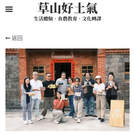
草山好土氣
×
部落格分類
生活體驗‧食農教育‧文化轉譯
關於我們
草山報報
草山好生活
返回
山的記憶，你的記憶
空間租借
草山慢旅路線
山間日日
Vol. 1 草山片羽：山間日日
2026 陽明山夏令營
草山食光：手心的宇宙
Vol. 2 草山食光：手心的宇宙
預約導覽 ＆ 客製安排
Vol. 3 草仔粿特輯：草山草仔粿女子圖鑑
草山慢旅
聯絡我們
草山草仔粿女子圖鑑
搜索