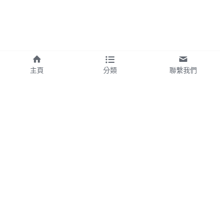
主頁
分類
聯繫我們
About Us
聯繫我們
台北市士林區菁山路72