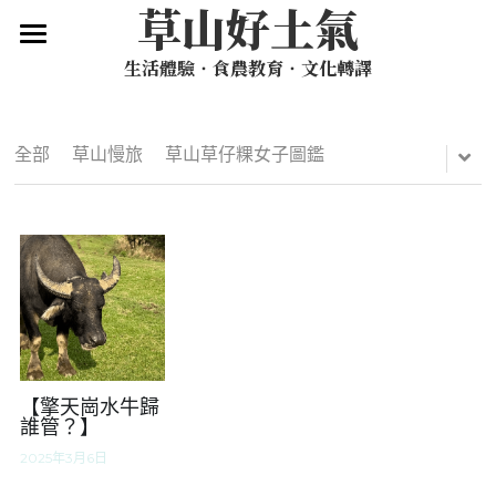
草山好土氣
×
部落格分類
生活體驗‧食農教育‧文化轉譯
關於我們
草山報報
草山好生活
全部
草山慢旅
草山草仔粿女子圖鑑
山的記憶，你的記憶
空間租借
草山慢旅路線
山間日日
Vol. 1 草山片羽：山間日日
2026 陽明山夏令營
草山食光：手心的宇宙
Vol. 2 草山食光：手心的宇宙
預約導覽 ＆ 客製安排
Vol. 3 草仔粿特輯：草山草仔粿女子圖鑑
草山慢旅
聯絡我們
草山草仔粿女子圖鑑
搜索
【擎天崗水牛歸
誰管？】
2025年3月6日