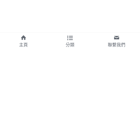
主頁
分類
聯繫我們
About Us
聯繫我們
台北市士林區菁山路72